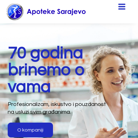
70 godina
brinemo o
vama
Profesionalizam, iskustvo i pouzdanost
na usluzi svim građanima.
O kompaniji