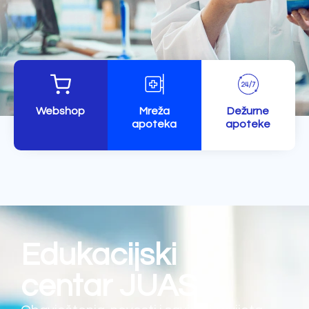
Webshop
Mreža
Dežurne
apoteka
apoteke
Edukacijski
centar JUAS